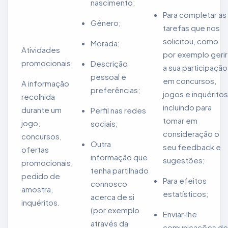
nascimento;
Para completar as
Género;
tarefas que nos
solicitou, como
Morada;
Atividades
por exemplo gerir
promocionais:
Descrição
a sua participação
pessoal e
em concursos,
A informação
preferências;
jogos e inquéritos
recolhida
incluindo para
durante um
Perfil nas redes
tomar em
jogo,
sociais;
consideração o
concursos,
Outra
seu feedback e
ofertas
informação que
sugestões;
promocionais,
tenha partilhado
pedido de
Para efeitos
connosco
amostra,
estatísticos;
acerca de si
inquéritos.
(por exemplo
Enviar‑lhe
através da
comunicações de