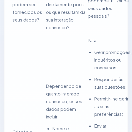
podemos utilizar os
podem ser
diretamente por si
seus dados
fornecidos os
ou que resultam da
pessoais?
seus dados?
sua interação
connosco?
Para:
Gerir promoções,
inquéritos ou
concursos;
Responder às
Dependendo de
suas questões;
quanto interage
Permitir‑lhe gerir
connosco, esses
as suas
dados podem
preferências;
incluir:
Enviar
Nome e
Criação e