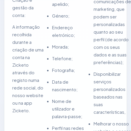
comunicações de
apelido;
gestão da
marketing, que
conta:
Género;
podem ser
personalizadas
A informação
Endereço
quanto ao seu
recolhida
eletrónico;
perfil (de acordo
durante a
Morada;
com os seus
criação de uma
dados e as suas
conta na
Telefone;
preferências);
Zicketo
Fotografia;
através do
Disponibilizar
registo numa
serviços
Data de
rede social, do
personalizados
nascimento;
nosso website
baseados nas
Nome de
ou na app
suas
utilizador e
Zicketo.
características,
palavra‑passe;
Melhorar o nosso
Perfil nas redes