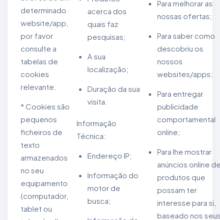
Para melhorar as
determinado
acerca dos
nossas ofertas;
website/app,
quais faz
por favor
Para saber como
pesquisas;
consulte a
descobriu os
A sua
tabelas de
nossos
localização;
cookies
websites/apps;
relevante.
Duração da sua
Para entregar
visita.
* Cookies são
publicidade
pequenos
comportamental
Informação
ficheiros de
online;
Técnica:
texto
Para lhe mostrar
Endereço IP;
armazenados
anúncios online d
no seu
Informação do
produtos que
equipamento
motor de
possam ter
(computador,
busca;
interesse para si,
tablet ou
baseado nos seu