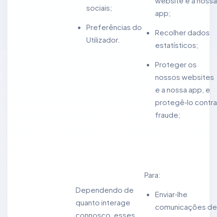
website e a nossa
sociais;
app;
Preferências do
Recolher dados
Utilizador.
estatísticos;
Proteger os
nossos websites
e a nossa app, e
protegê‑lo contra
fraude;
Para:
Dependendo de
Enviar‑lhe
quanto interage
comunicações de
connosco, esses