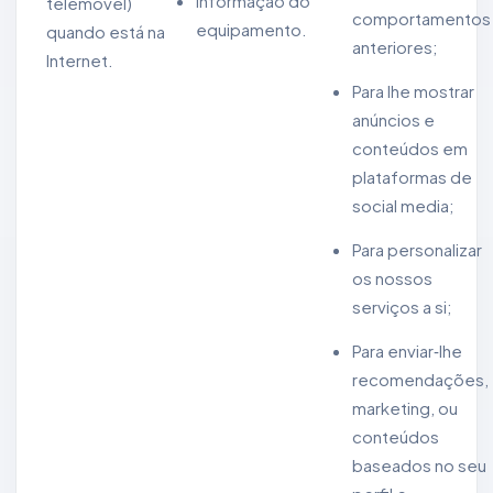
Informação do
telemóvel)
comportamentos
equipamento.
quando está na
anteriores;
Internet.
Para lhe mostrar
anúncios e
conteúdos em
plataformas de
social media;
Para personalizar
os nossos
serviços a si;
Para enviar‑lhe
recomendações,
marketing, ou
conteúdos
baseados no seu