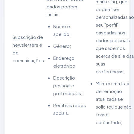
marketing, que
dados podem
podem ser
incluir:
personalizadas ao
seu "perfil",
Nome e
baseadas nos
apelido;
Subscrição de
dados pessoais
newsletters e
Género;
que sabemos
de
acerca de si e das
Endereço
comunicações:
suas
eletrónico;
preferências;
Descrição
Manter uma lista
pessoal e
de remoção
preferências;
atualizada se
Perfil nas redes
solicitou que não
sociais.
fosse
contactado;