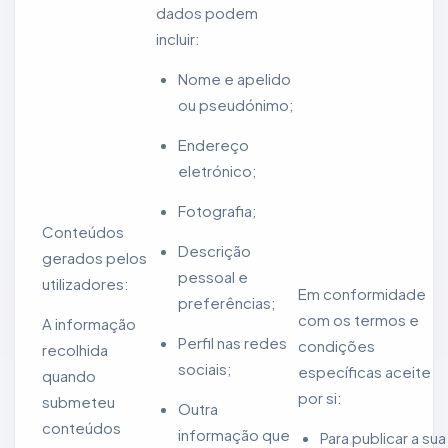
dados podem
incluir:
Nome e apelido
ou pseudónimo;
Endereço
eletrónico;
Fotografia;
Conteúdos
Descrição
gerados pelos
pessoal e
utilizadores:
Em conformidade
preferências;
com os termos e
A informação
Perfil nas redes
condições
recolhida
sociais;
específicas aceite
quando
por si:
submeteu
Outra
conteúdos
informação que
Para publicar a sua