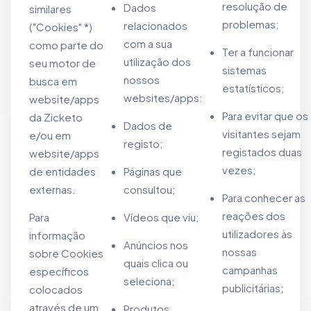
resolução de
Dados
similares
problemas;
relacionados
("Cookies" *)
com a sua
como parte do
Ter a funcionar
utilização dos
seu motor de
sistemas
nossos
busca em
estatísticos;
websites/apps:
website/apps
Para evitar que os
da Zicketo
Dados de
visitantes sejam
e/ou em
registo;
registados duas
website/apps
vezes;
de entidades
Páginas que
externas.
consultou;
Para conhecer as
reações dos
Para
Vídeos que viu;
utilizadores às
informação
Anúncios nos
nossas
sobre Cookies
quais clica ou
campanhas
específicos
seleciona;
publicitárias;
colocados
através de um
Produtos