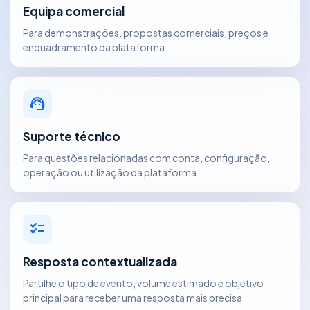
Equipa comercial
Para demonstrações, propostas comerciais, preços e
enquadramento da plataforma.
support_agent
Suporte técnico
Para questões relacionadas com conta, configuração,
operação ou utilização da plataforma.
checklist
Resposta contextualizada
Partilhe o tipo de evento, volume estimado e objetivo
principal para receber uma resposta mais precisa.