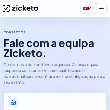
PT
CONTACTOS
Fale com a equipa
Zicketo.
Conte-nos o que pretende organizar. A nossa equipa
responde com contexto comercial, técnico e
operacional para encontrar a melhor configuração para o
seu evento.
business_center